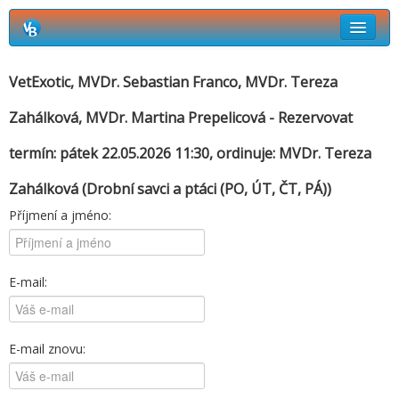
Rezervační systém Vetbook
VetExotic, MVDr. Sebastian Franco, MVDr. Tereza
Kdo kdy ordinuje
Zahálková, MVDr. Martina Prepelicová - Rezervovat
Jak si objednat termín návštěvy?
termín: pátek 22.05.2026 11:30, ordinuje:
MVDr. Tereza
Zahálková
(Drobní savci a ptáci (PO, ÚT, ČT, PÁ))
Příjmení a jméno:
E-mail:
E-mail znovu: