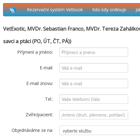
Rezervační systém Vetbook
Kdo kdy ordinuje
Ja
VetExotic, MVDr. Sebastian Franco, MVDr. Tereza Zahálková
savci a ptáci (PO, ÚT, ČT, PÁ))
Příjmení a jméno:
E-mail:
E-mail znovu:
Tel.:
Zvíře/pacient:
Objednáváme se na: