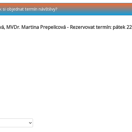
k si objednat termín návštěvy?
, MVDr. Martina Prepelicová - Rezervovat termín: pátek 22.